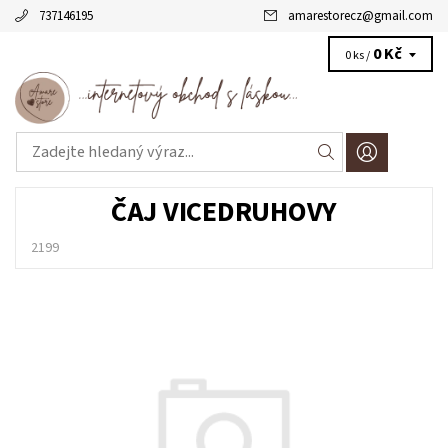
737146195
amarestorecz
@
gmail.com
0 Kč
0 ks /
ČAJ VICEDRUHOVY
2199