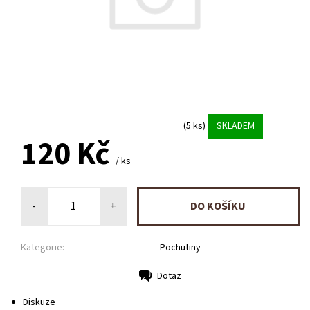
(5 ks)
SKLADEM
120 Kč
/ ks
-
+
Kategorie:
Pochutiny
Dotaz
Tisk
Diskuze