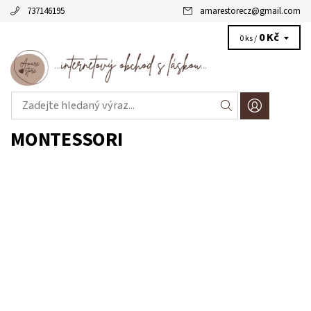
737146195
amarestorecz
@
gmail.com
0 Kč
0 ks /
MONTESSORI