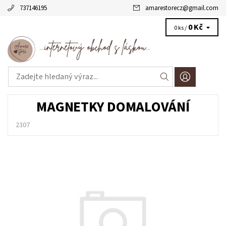
737146195
amarestorecz
@
gmail.com
0 Kč
0 ks /
MAGNETKY DOMALOVÁNÍ
2307