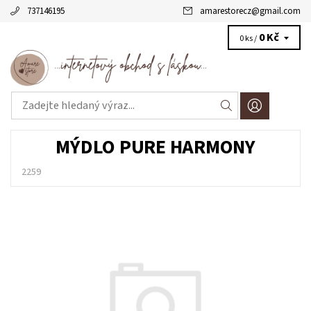
737146195
amarestorecz
@
gmail.com
0 Kč
0 ks /
MÝDLO PURE HARMONY
2259