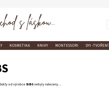
Y
KOSMETIKA
KNIHY
MONTESSORI
DYI -TVOŘENÍ
BS
dukty od výrobce
BIBS
nebyly nalezeny....