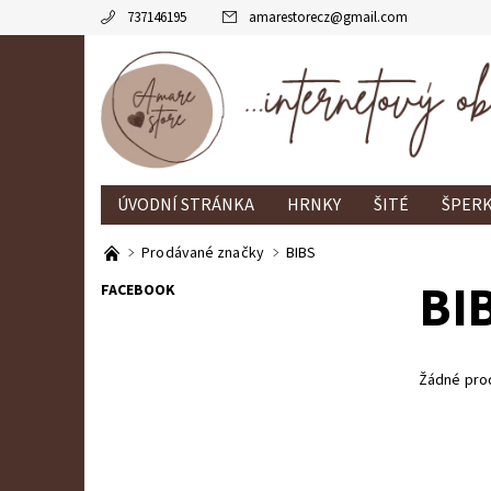
737146195
amarestorecz
@
gmail.com
ÚVODNÍ STRÁNKA
HRNKY
ŠITÉ
ŠPERK
KONTAKTY
Prodávané značky
BIBS
BI
FACEBOOK
Žádné pro