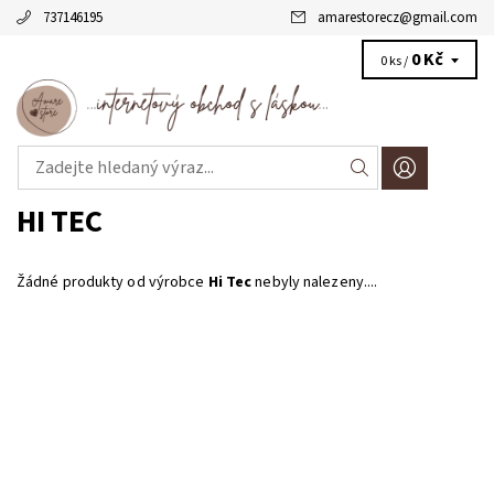
737146195
amarestorecz
@
gmail.com
0 Kč
0 ks /
HI TEC
Žádné produkty od výrobce
Hi Tec
nebyly nalezeny....